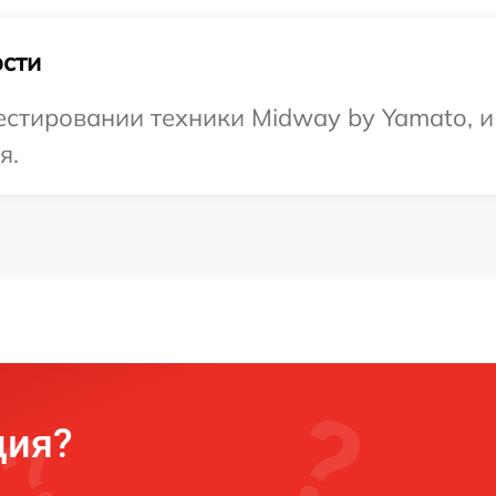
сти
стировании техники Midway by Yamato, и
я.
ция?