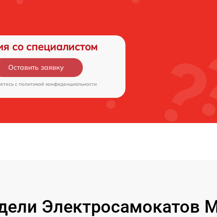
ия со специалистом
Оставить заявку
аетесь c
политикой конфиденциальности
ели Электросамокатов M