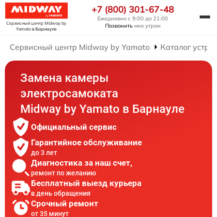
+7 (800) 301-67-48
Ежедневно с 9:00 до 21:00
Сервисный центр Midway by
Позвонить
мне утром
Yamato
в Барнауле
Сервисный центр Midway by Yamato
Каталог устро
Замена камеры
электросамоката
Midway by Yamato в Барнауле
Официальный сервис
Гарантийное обслуживание
до 3 лет
Диагностика за наш счет,
ремонт по желанию
Бесплатный выезд курьера
в день обращения
Срочный ремонт
от 35 минут